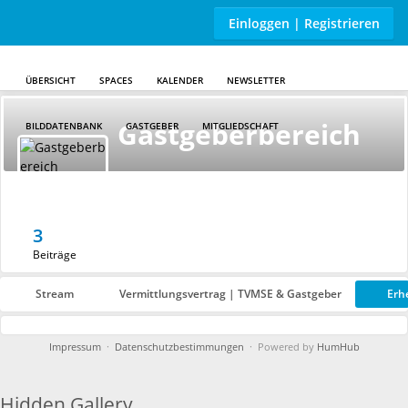
Einloggen | Registrieren
ÜBERSICHT
SPACES
KALENDER
NEWSLETTER
Skip to main content
Gastgeberbereich
BILDDATENBANK
GASTGEBER
MITGLIEDSCHAFT
3
Beiträge
Stream
Vermittlungsvertrag | TVMSE & Gastgeber
Erh
Impressum
·
Datenschutzbestimmungen
· Powered by
HumHub
Hidden Gallery