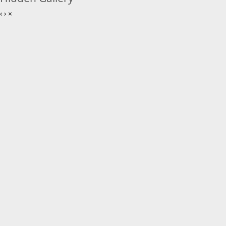
‹
›
×