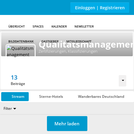
Einloggen | Registrieren
ÜBERSICHT
SPACES
KALENDER
NEWSLETTER
Skip to main content
Qualitätsmanageme
BILDDATENBANK
GASTGEBER
MITGLIEDSCHAFT
Zertifizierungen, Klassifizierungen
13
Beiträge
Stream
Sterne-Hotels
Wanderbares Deutschland
Filter
Mehr laden